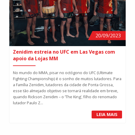
20/09/2023
Zenidim estreia no UFC em Las Vegas com
apoio da Lojas MM
No mundo do MMA, pisar no octógono do UFC (Ultimate
Fighting Championship) é o sonho de muitos lutadores. Para
a Família Zenidim, lutadores da cidade de Ponta Grossa,
esse tão almejado objetivo se tornará realidade em breve,
quando Rickson Zenidim – o ‘The King’, filho do renomado
lutador Paulo Z...
LEIA MAIS